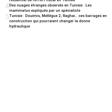
l’essentiel de l’effort fiscal en Tunisie
4
Des nuages étranges observés en Tunisie : Les
mammatus expliqués par un spécialiste
5
Tunisie : Douimis, Mellègue 2, Raghai… ces barrages en
construction qui pourraient changer la donne
hydraulique