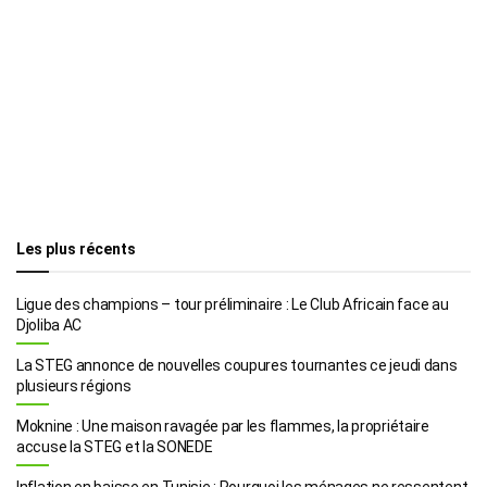
Les plus récents
Ligue des champions – tour préliminaire : Le Club Africain face au
Djoliba AC
La STEG annonce de nouvelles coupures tournantes ce jeudi dans
plusieurs régions
Moknine : Une maison ravagée par les flammes, la propriétaire
accuse la STEG et la SONEDE
Inflation en baisse en Tunisie : Pourquoi les ménages ne ressentent