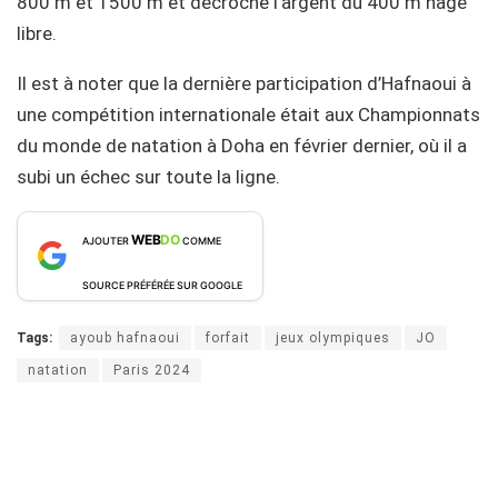
800 m et 1500 m et décroché l’argent du 400 m nage
libre.
Il est à noter que la dernière participation d’Hafnaoui à
une compétition internationale était aux Championnats
du monde de natation à Doha en février dernier, où il a
subi un échec sur toute la ligne.
WEB
DO
AJOUTER
COMME
SOURCE PRÉFÉRÉE SUR GOOGLE
Tags:
ayoub hafnaoui
forfait
jeux olympiques
JO
natation
Paris 2024