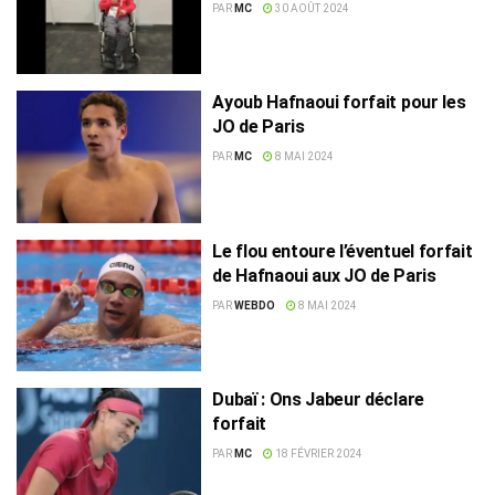
Tayahi pour boycotter un
PAR
MC
30 AOÛT 2024
adversaire israélien
Ayoub Hafnaoui forfait pour les
JO de Paris
PAR
MC
8 MAI 2024
Le flou entoure l’éventuel forfait
de Hafnaoui aux JO de Paris
PAR
WEBDO
8 MAI 2024
Dubaï : Ons Jabeur déclare
forfait
PAR
MC
18 FÉVRIER 2024