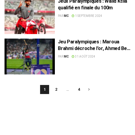
Jeux Paralympiques : Walid Ktila
qualifié en finale du 100m
PAR
MC
1 SEPTEMBRE 2024
Jeu Paralympiques : Maroua
Brahmi décroche l’or, Ahmed Ben
Moslah l’argent
PAR
MC
31 AOÛT 2024
1
2
…
4