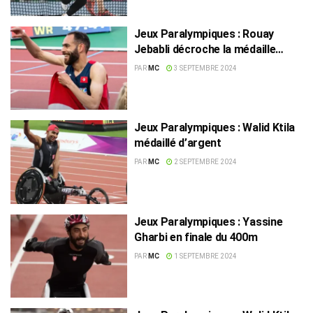
Jeux Paralympiques : Rouay
Jebabli décroche la médaille
d’argent au 1500m
PAR
MC
3 SEPTEMBRE 2024
Jeux Paralympiques : Walid Ktila
médaillé d’argent
PAR
MC
2 SEPTEMBRE 2024
Jeux Paralympiques : Yassine
Gharbi en finale du 400m
PAR
MC
1 SEPTEMBRE 2024