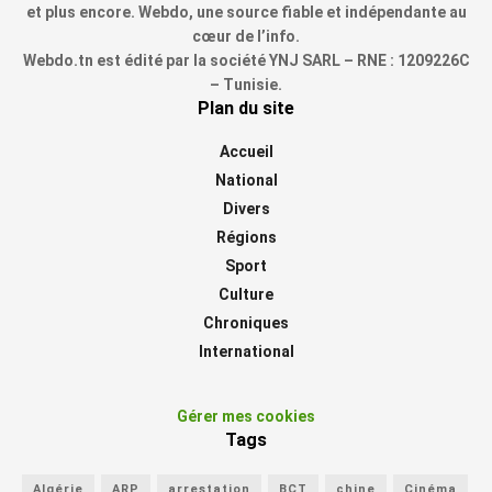
et plus encore. Webdo, une source fiable et indépendante au
cœur de l’info.
Webdo.tn est édité par la société YNJ SARL – RNE : 1209226C
– Tunisie.
Plan du site
Accueil
National
Divers
Régions
Sport
Culture
Chroniques
International
Gérer mes cookies
Tags
Algérie
ARP
arrestation
BCT
chine
Cinéma