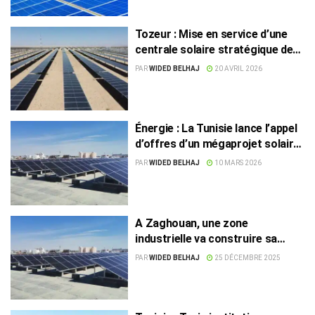
Tozeur : Mise en service d’une
centrale solaire stratégique de
50 MW
PAR
WIDED BELHAJ
20 AVRIL 2026
Énergie : La Tunisie lance l’appel
d’offres d’un mégaprojet solaire
avec stockage à Kébili
PAR
WIDED BELHAJ
10 MARS 2026
A Zaghouan, une zone
industrielle va construire sa
propre centrale solaire
PAR
WIDED BELHAJ
25 DÉCEMBRE 2025