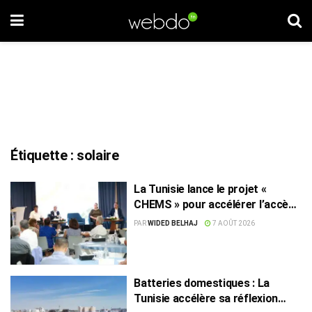
Étiquette :
solaire
La Tunisie lance le projet «
CHEMS » pour accélérer l’accès
des PME à l’énergie solaire
PAR
WIDED BELHAJ
7 AOÛT 2026
Batteries domestiques : La
Tunisie accélère sa réflexion