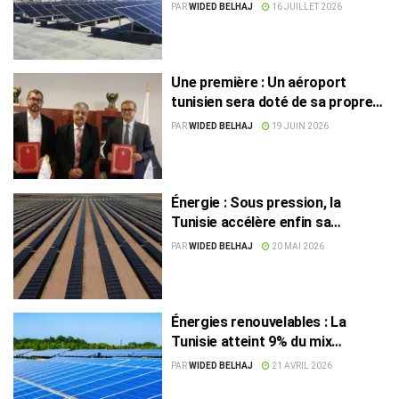
pour stocker l’électricité solaire
PAR
WIDED BELHAJ
16 JUILLET 2026
et limiter les coupures
Une première : Un aéroport
tunisien sera doté de sa propre
centrale solaire
PAR
WIDED BELHAJ
19 JUIN 2026
Énergie : Sous pression, la
Tunisie accélère enfin sa
transition vers le solaire
PAR
WIDED BELHAJ
20 MAI 2026
Énergies renouvelables : La
Tunisie atteint 9% du mix
électrique
PAR
WIDED BELHAJ
21 AVRIL 2026