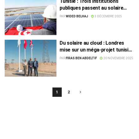
Tunisie : Trois institutions
publiques passent au solaire
pour réduire la facture
PAR
WIDED BELHAJ
3 DÉCEMBRE 2025
énergétique
Du solaire au cloud : Londres
mise sur un méga-projet tunisien
pour 2027
PAR
FIRAS BEN ABDELTIF
20 NOVEMBRE 2025
1
2