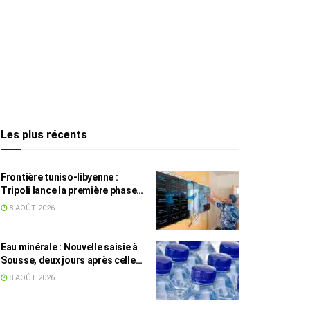
Les plus récents
Frontière tuniso-libyenne :
Tripoli lance la première phase
d’un système de surveillance sur
8 AOÛT 2026
200 km
Eau minérale : Nouvelle saisie à
Sousse, deux jours après celle
des grossistes
8 AOÛT 2026