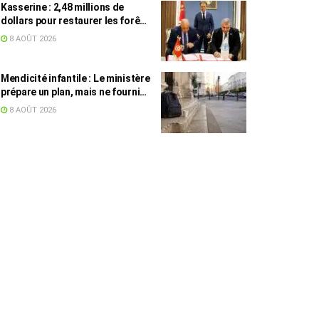
Kasserine : 2,48 millions de
dollars pour restaurer les forêts
de pin d’Alep
8 AOÛT 2026
Mendicité infantile : Le ministère
prépare un plan, mais ne fournit
toujours aucun chiffre
8 AOÛT 2026