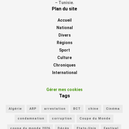
– Tunisie.
Plan du site
Accueil
National
Divers
Régions
Sport
Culture
Chroniques
International
Gérer mes cookies
Tags
Algérie
ARP
arrestation
BCT
chine
Cinéma
condamnation
corruption
Coupe du Monde
coupe du monde 2026
Décès
Etats-Unis
Festival