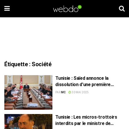
Étiquette :
Société
Tunisie : Saïed annonce la
dissolution d’une première
société de sous-traitance
PAR
MC
30 MAI 2025
Tunisie : Les micros-trottoirs
interdits par le ministre de