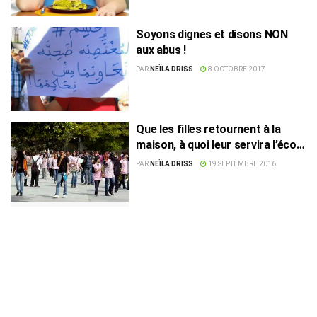
Soyons dignes et disons NON
aux abus !
PAR
NEÏLA DRISS
8 OCTOBRE 2017
Que les filles retournent à la
maison, à quoi leur servira l’école
?
PAR
NEÏLA DRISS
19 SEPTEMBRE 2016