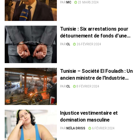
l’Intérieur pour nuisance !
PAR
MC
23 MARS 2024
Tunisie : Six arrestations pour
détournement de fonds d’une
Société de travaux publics
PAR
CL
26 FÉVRIER 2024
Tunisie – Société El Fouladh : Un
ancien ministre de l’Industrie
arrêté pour corruption
PAR
CL
8 FÉVRIER 2024
Injustice vestimentaire et
domination masculine
PAR
NEÏLA DRISS
6 FÉVRIER 2024