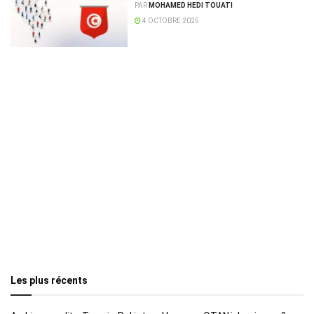
sociétés communautaires
PAR
MOHAMED HEDI TOUATI
4 OCTOBRE 2025
Les plus récents