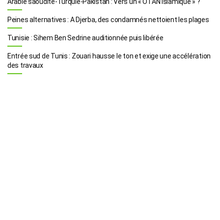
Arabie saoudite-Turquie-Pakistan : Vers un « OTAN islamique » ?
Peines alternatives : A Djerba, des condamnés nettoient les plages
Tunisie : Sihem Ben Sedrine auditionnée puis libérée
Entrée sud de Tunis : Zouari hausse le ton et exige une accélération
des travaux