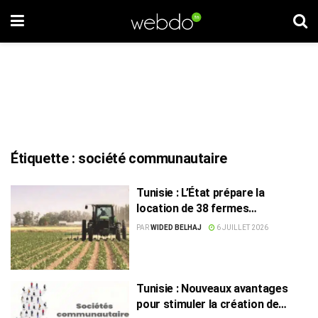
Étiquette :
société communautaire
Tunisie : L’État prépare la
location de 38 fermes
domaniales au profit des
PAR
WIDED BELHAJ
6 JUILLET 2026
sociétés communautaires
Tunisie : Nouveaux avantages
pour stimuler la création de