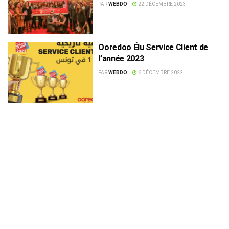
l’année 2024 »
PAR
WEBDO
22 DÉCEMBRE 2023
Ooredoo Élu Service Client de
l’année 2023
PAR
WEBDO
6 DÉCEMBRE 2022