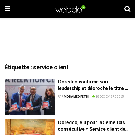
Étiquette :
service client
Ooredoo confirme son
leadership et décroche le titre de
Service Client de l’Année
PAR
MOHAMED FETHI
18 DÉCEMBRE 2025
Ooredoo, élu pour la 5ème fois
consécutive « Service client de