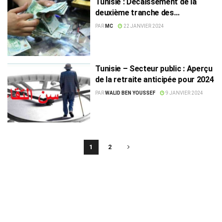
Tunisie : Décaissement de la
deuxième tranche des
augmentations pour 340 mille
PAR
MC
22 JANVIER 2024
retraités du public
Tunisie – Secteur public : Aperçu
de la retraite anticipée pour 2024
PAR
WALID BEN YOUSSEF
9 JANVIER 2024
1
2