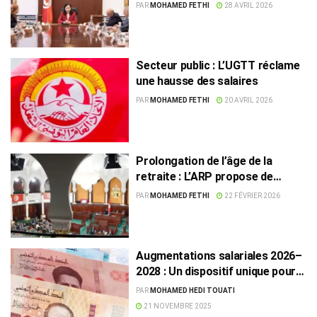
en œuvre pour 2026-2028
PAR
MOHAMED FETHI
28 AVRIL 2026
Secteur public : L’UGTT réclame
une hausse des salaires
PAR
MOHAMED FETHI
20 AVRIL 2026
Prolongation de l’âge de la
retraite : L’ARP propose de
nouvelles règles pour le secteur
PAR
MOHAMED FETHI
22 FÉVRIER 2026
public
Augmentations salariales 2026–
2028 : Un dispositif unique pour
le public, le privé et les retraités
PAR
MOHAMED HEDI TOUATI
21 NOVEMBRE 2025