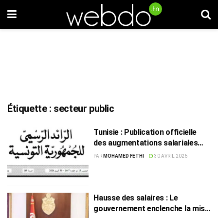
Étiquette :
secteur public
Tunisie : Publication officielle
des augmentations salariales
dans les secteurs public et privé
PAR
MOHAMED FETHI
30 AVRIL 2026
Hausse des salaires : Le
gouvernement enclenche la mise