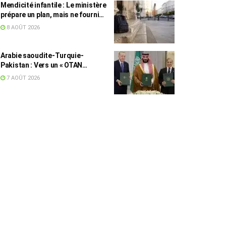
Mendicité infantile : Le ministère
prépare un plan, mais ne fournit
toujours aucun chiffre
8 AOÛT 2026
Arabie saoudite-Turquie-
Pakistan : Vers un « OTAN
islamique » ?
7 AOÛT 2026