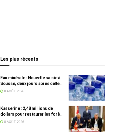
Les plus récents
Eau minérale : Nouvelle saisie à
Sousse, deux jours après celle
des grossistes
8 AOÛT 2026
Kasserine : 2,48 millions de
dollars pour restaurer les forêts
de pin d’Alep
8 AOÛT 2026