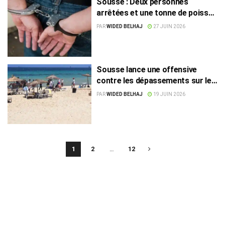
Sousse : Deux personnes
arrêtées et une tonne de poisson
saisie
PAR
WIDED BELHAJ
27 JUIN 2026
Sousse lance une offensive
contre les dépassements sur les
plages
PAR
WIDED BELHAJ
19 JUIN 2026
1
2
…
12