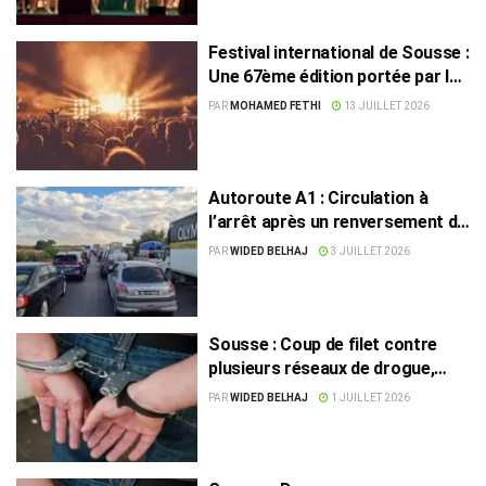
Festival international de Sousse :
Une 67ème édition portée par les
grandes voix tunisiennes
PAR
MOHAMED FETHI
13 JUILLET 2026
Autoroute A1 : Circulation à
l’arrêt après un renversement de
camion
PAR
WIDED BELHAJ
3 JUILLET 2026
Sousse : Coup de filet contre
plusieurs réseaux de drogue,
cinq suspects arrêtés
PAR
WIDED BELHAJ
1 JUILLET 2026