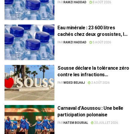
des grossistes
PAR
RAMZI HADDAD
8 AOÛT 2026
Eau minérale : 23 600 litres
cachés chez deux grossistes, les
tensions persistent
PAR
RAMZI HADDAD
5 AOÛT 2026
Sousse déclare la tolérance zéro
contre les infractions
environnementales
PAR
WIDED BELHAJ
2 AOÛT 2026
Carnaval d’Aoussou : Une belle
participation polonaise
PAR
HATEM BOURIAL
20 JUILLET 2026