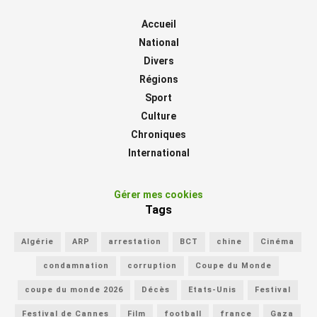
Accueil
National
Divers
Régions
Sport
Culture
Chroniques
International
Gérer mes cookies
Tags
Algérie
ARP
arrestation
BCT
chine
Cinéma
condamnation
corruption
Coupe du Monde
coupe du monde 2026
Décès
Etats-Unis
Festival
Festival de Cannes
Film
football
france
Gaza