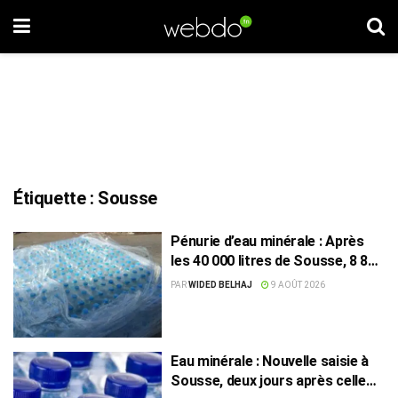
Étiquette :
Sousse
Pénurie d’eau minérale : Après
les 40 000 litres de Sousse, 8 832
bouteilles saisies à Nabeul
PAR
WIDED BELHAJ
9 AOÛT 2026
Eau minérale : Nouvelle saisie à
Sousse, deux jours après celle