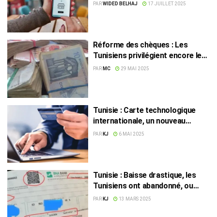
services en Tunisie ?
PAR
WIDED BELHAJ
17 JUILLET 2025
Réforme des chèques : Les
Tunisiens privilégient encore le
cash, faute d’alternatives
PAR
MC
29 MAI 2025
simples
Tunisie : Carte technologique
internationale, un nouveau
souffle pour les jeunes ?
PAR
KJ
6 MAI 2025
Tunisie : Baisse drastique, les
Tunisiens ont abandonné, ou
presque, les chèques !
PAR
KJ
13 MARS 2025