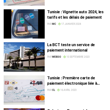
Tunisie : Vignette auto 2024, les
tarifs et les délais de paiement
PAR
MC
17 JANVIER 2024
La BCT teste un service de
paiement international
PAR
WEBDO
15 SEPTEMBRE 2023
Tunisie : Première carte de
paiement électronique liée à
l’identité numérique
PAR
CL
16 AVRIL 2023