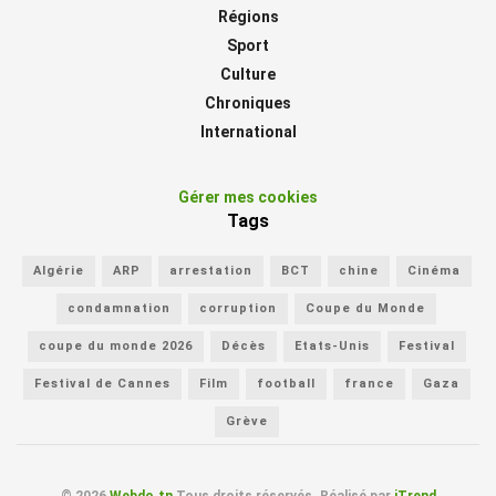
Régions
Sport
Culture
Chroniques
International
Gérer mes cookies
Tags
Algérie
ARP
arrestation
BCT
chine
Cinéma
condamnation
corruption
Coupe du Monde
coupe du monde 2026
Décès
Etats-Unis
Festival
Festival de Cannes
Film
football
france
Gaza
Grève
© 2026
Webdo.tn
Tous droits réservés. Réalisé par
iTrend