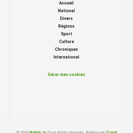
Accueil
National
Divers
Régions
Sport
Culture
Chroniques
International
Gérer mes cookies
© 2026
Webdo.tn
Tous droits réservés. Réalisé par
iTrend