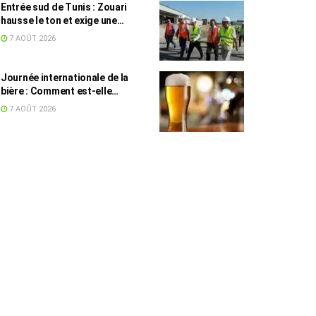
Entrée sud de Tunis : Zouari
hausse le ton et exige une
accélération des travaux
7 AOÛT 2026
Journée internationale de la
bière : Comment est-elle
devenue une culture en Tunisie ?
7 AOÛT 2026