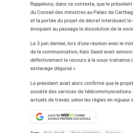
Rappelons, dans ce contexte, que le président 
du Conseil des ministres au Palais de Carthage, 
et la portée du projet de décret interdisant le
évoquant au passage la dissolution de la socié
Le 3 juin dernier, lors d’une réunion avec le m
de la communication, Kais Saied avait annoncé
définitivement le recours à la sous-traitance da
esclavage déguisé ».
Le président avait alors confirmé que le projet
société des services de télécommunications e
actuels de travail, selon les règles en vigueur
WEB
DO
AJOUTER
COMME
SOURCE PRÉFÉRÉE SUR GOOGLE
Tags:
Kais Saied
Sous-traitance
Tunisie