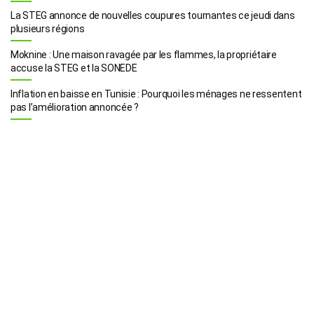
La STEG annonce de nouvelles coupures tournantes ce jeudi dans
plusieurs régions
Moknine : Une maison ravagée par les flammes, la propriétaire
accuse la STEG et la SONEDE
Inflation en baisse en Tunisie : Pourquoi les ménages ne ressentent
pas l’amélioration annoncée ?