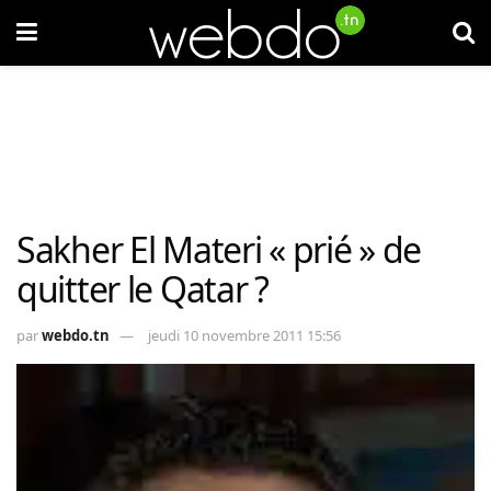
Sakher El Materi « prié » de
quitter le Qatar ?
par
webdo.tn
jeudi 10 novembre 2011 15:56