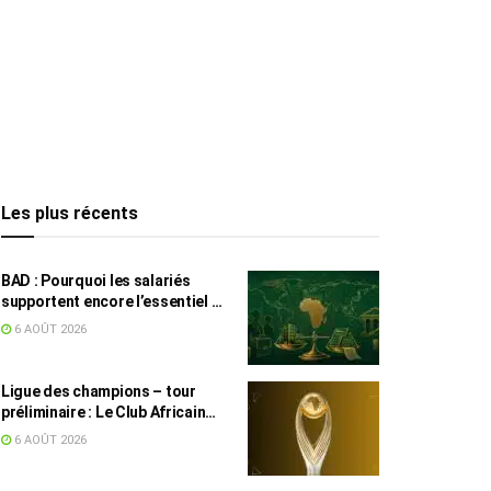
Les plus récents
BAD : Pourquoi les salariés
supportent encore l’essentiel de
l’effort fiscal en Tunisie
6 AOÛT 2026
Ligue des champions – tour
préliminaire : Le Club Africain
face au Djoliba AC
6 AOÛT 2026