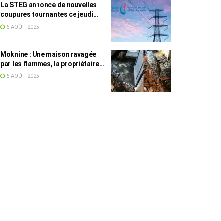
La STEG annonce de nouvelles
coupures tournantes ce jeudi
dans plusieurs régions
6 AOÛT 2026
Moknine : Une maison ravagée
par les flammes, la propriétaire
accuse la STEG et la SONEDE
6 AOÛT 2026