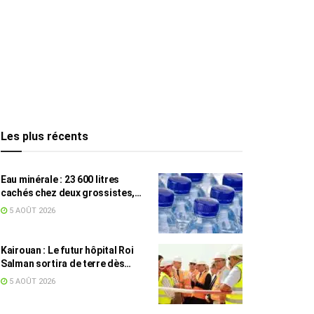
Les plus récents
Eau minérale : 23 600 litres
cachés chez deux grossistes,
les tensions persistent
5 AOÛT 2026
Kairouan : Le futur hôpital Roi
Salman sortira de terre dès
septembre
5 AOÛT 2026