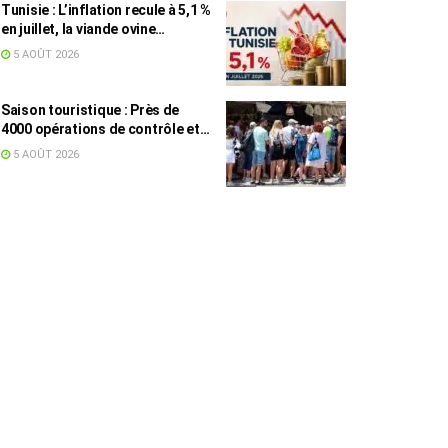
Tunisie : L’inflation recule à 5,1 %
en juillet, la viande ovine
toujours en tête des hausses
5 AOÛT 2026
(+16,7 %)
Saison touristique : Près de
4000 opérations de contrôle et
6,75 millions de dinars pour
5 AOÛT 2026
renforcer les municipalités
touristiques