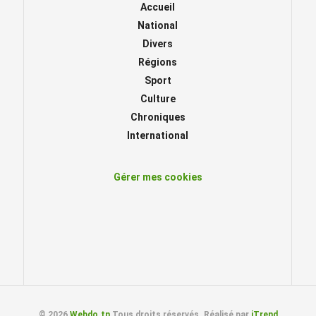
Accueil
National
Divers
Régions
Sport
Culture
Chroniques
International
Gérer mes cookies
© 2026
Webdo.tn
Tous droits réservés. Réalisé par
iTrend