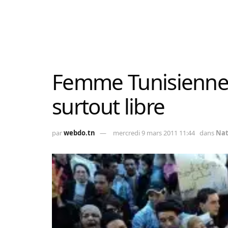
Femme Tunisienne: 
surtout libre
par
webdo.tn
mercredi 9 mars 2011 11:44
dans
Nat