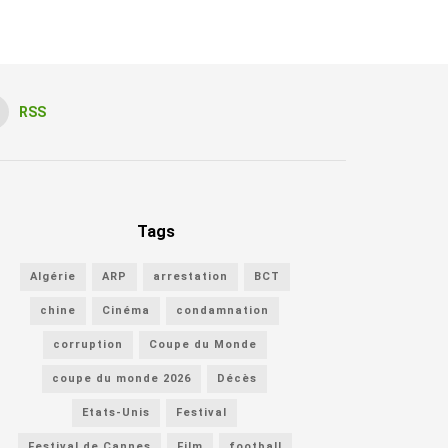
RSS
Tags
Algérie
ARP
arrestation
BCT
chine
Cinéma
condamnation
corruption
Coupe du Monde
coupe du monde 2026
Décès
Etats-Unis
Festival
Festival de Cannes
Film
football