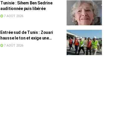
Tunisie : Sihem Ben Sedrine
auditionnée puis libérée
7 AOÛT 2026
Entrée sud de Tunis : Zouari
hausse le ton et exige une
accélération des travaux
7 AOÛT 2026