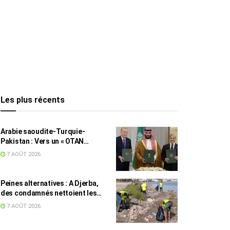
Les plus récents
Arabie saoudite-Turquie-
Pakistan : Vers un « OTAN
islamique » ?
7 AOÛT 2026
Peines alternatives : A Djerba,
des condamnés nettoient les
plages
7 AOÛT 2026