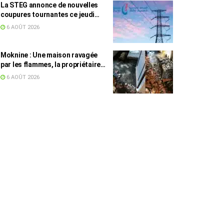
La STEG annonce de nouvelles
coupures tournantes ce jeudi
dans plusieurs régions
6 AOÛT 2026
Moknine : Une maison ravagée
par les flammes, la propriétaire
accuse la STEG et la SONEDE
6 AOÛT 2026