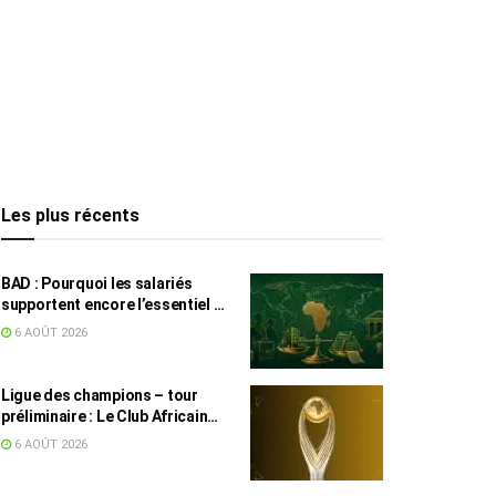
Les plus récents
BAD : Pourquoi les salariés
supportent encore l’essentiel de
l’effort fiscal en Tunisie
6 AOÛT 2026
Ligue des champions – tour
préliminaire : Le Club Africain
face au Djoliba AC
6 AOÛT 2026