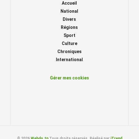
Accueil
National
Divers
Régions
Sport
Culture
Chroniques
International
Gérer mes cookies
© 2026
Webdo.tn
Tous droits réservés. Réalisé par
iTrend