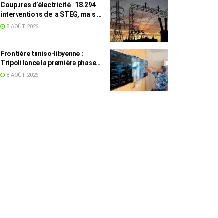
Coupures d’électricité : 18.294
interventions de la STEG, mais la
colère ne retombe pas
8 AOÛT 2026
Frontière tuniso-libyenne :
Tripoli lance la première phase
d’un système de surveillance sur
8 AOÛT 2026
200 km