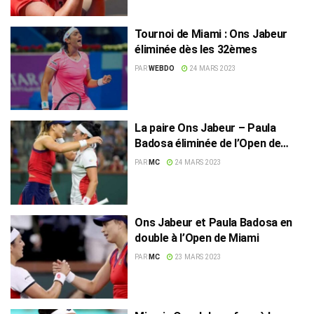
Tournoi de Miami : Ons Jabeur
éliminée dès les 32èmes
PAR
WEBDO
24 MARS 2023
La paire Ons Jabeur – Paula
Badosa éliminée de l’Open de
Miami
PAR
MC
24 MARS 2023
Ons Jabeur et Paula Badosa en
double à l’Open de Miami
PAR
MC
23 MARS 2023