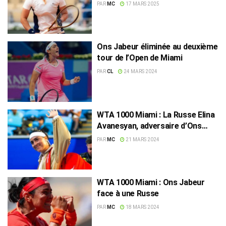
au classement WTA
PAR
MC
17 MARS 2025
Ons Jabeur éliminée au deuxième
tour de l’Open de Miami
PAR
CL
24 MARS 2024
WTA 1000 Miami : La Russe Elina
Avanesyan, adversaire d’Ons
Jabeur
PAR
MC
21 MARS 2024
WTA 1000 Miami : Ons Jabeur
face à une Russe
PAR
MC
18 MARS 2024