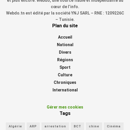
et plus encore. Webdo, une source fiable et indépendante au
cœur de l’info.
Webdo.tn est édité par la société YNJ SARL – RNE : 1209226C
– Tunisie.
Plan du site
Accueil
National
Divers
Régions
Sport
Culture
Chroniques
International
Gérer mes cookies
Tags
Algérie
ARP
arrestation
BCT
chine
Cinéma