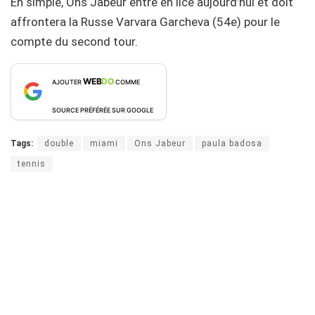
En simple, Ons Jabeur entre en lice aujourd’hui et doit
affrontera la Russe Varvara Garcheva (54e) pour le
compte du second tour.
WEB
DO
AJOUTER
COMME
SOURCE PRÉFÉRÉE SUR GOOGLE
Tags:
double
miami
Ons Jabeur
paula badosa
tennis