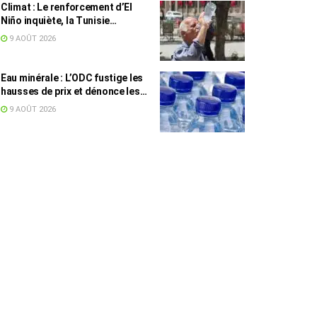
Climat : Le renforcement d’El
Niño inquiète, la Tunisie
concernée
9 AOÛT 2026
Eau minérale : L’ODC fustige les
hausses de prix et dénonce les
profiteurs de la pénurie
9 AOÛT 2026