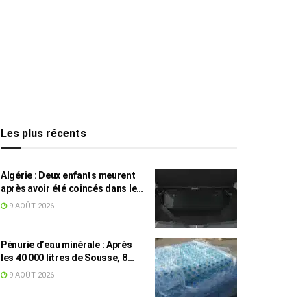
Les plus récents
Algérie : Deux enfants meurent
après avoir été coincés dans le
coffre d’une voiture
9 AOÛT 2026
Pénurie d’eau minérale : Après
les 40 000 litres de Sousse, 8
832 bouteilles saisies à Nabeul
9 AOÛT 2026