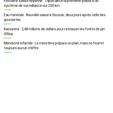
Frontière tuniso-libyenne : Tripoli lance la première phase d’un
système de surveillance sur 200 km
Eau minérale : Nouvelle saisie à Sousse, deux jours après celle des
grossistes
Kasserine : 2,48 millions de dollars pour restaurer les forêts de pin
d’Alep
Mendicité infantile : Le ministère prépare un plan, mais ne fournit
toujours aucun chiffre