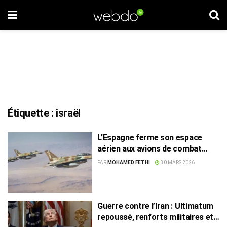
Étiquette :
israël
L’Espagne ferme son espace
aérien aux avions de combat
américains impliqués en Iran
PAR
MOHAMED FETHI
30 MARS 2026
Guerre contre l’Iran : Ultimatum
repoussé, renforts militaires et