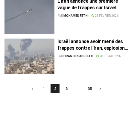
L’Iran annonce une première
vague de frappes sur Israël
PAR
MOHAMED FETHI
28 FÉVRIER 2026
Israël annonce avoir mené des
frappes contre l’Iran, explosions
entendues à Téhéran
PAR
FIRAS BEN ABDELTIF
28 FÉVRIER 2026
1
2
3
…
35