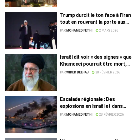
Trump durcit le ton face à l’Iran
tout en rouvrant la porte aux
négociations
PAR
MOHAMED FETHI
2 MARS 2026
Israël dit voir « des signes » que
Khamenei pourrait être mort,
l’Iran dément
PAR
WIDED BELHAJ
28 FÉVRIER 2026
Escalade régionale : Des
explosions en Israël et dans
plusieurs pays du Golfe
PAR
MOHAMED FETHI
28 FÉVRIER 2026