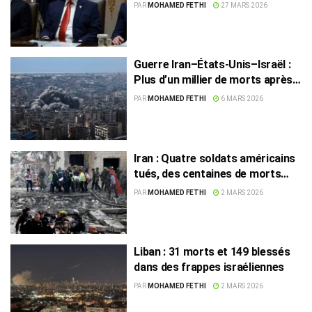
timides ouvertures
PAR
MOHAMED FETHI
27 MARS 2026
diplomatiques
Guerre Iran–États-Unis–Israël :
Plus d’un millier de morts après
six jours de guerre
PAR
MOHAMED FETHI
6 MARS 2026
Iran : Quatre soldats américains
tués, des centaines de morts
côté iranien
PAR
MOHAMED FETHI
2 MARS 2026
Liban : 31 morts et 149 blessés
dans des frappes israéliennes
PAR
MOHAMED FETHI
2 MARS 2026