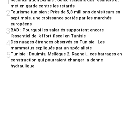
1
Réconciliation pénale : Saied réclame des résultats et
met en garde contre les retards
2
Tourisme tunisien : Près de 5,8 millions de visiteurs en
sept mois, une croissance portée par les marchés
européens
3
BAD : Pourquoi les salariés supportent encore
l’essentiel de l’effort fiscal en Tunisie
4
Des nuages étranges observés en Tunisie : Les
mammatus expliqués par un spécialiste
5
Tunisie : Douimis, Mellègue 2, Raghai… ces barrages en
construction qui pourraient changer la donne
hydraulique