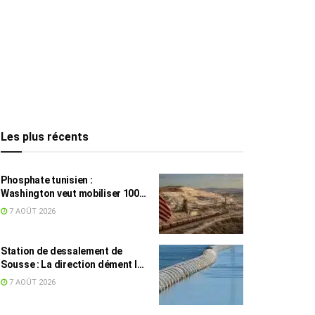
Les plus récents
Phosphate tunisien :
Washington veut mobiliser 100
millions de dollars, avec la Chine
7 AOÛT 2026
en toile de fond
Station de dessalement de
Sousse : La direction dément les
rumeurs sur une eau impropre à
7 AOÛT 2026
la consommation