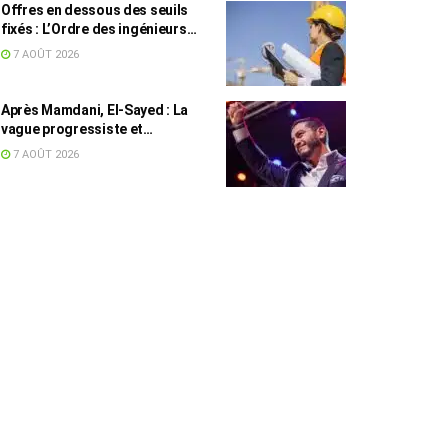
Offres en dessous des seuils
fixés : L’Ordre des ingénieurs
hausse le ton
7 AOÛT 2026
Après Mamdani, El-Sayed : La
vague progressiste et
musulmane résiste à l’argent de
7 AOÛT 2026
l’AIPAC