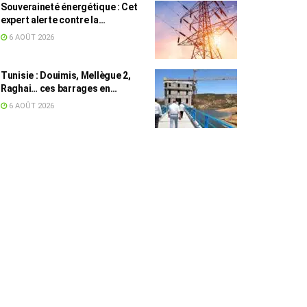
Souveraineté énergétique : Cet
expert alerte contre la
dépendance de la Tunisie à
6 AOÛT 2026
l’électricité algérienne
Tunisie : Douimis, Mellègue 2,
Raghai… ces barrages en
construction qui pourraient
6 AOÛT 2026
changer la donne hydraulique