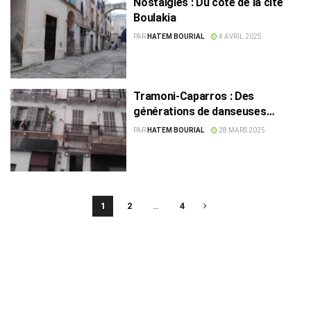
Nostalgies : Du côté de la cité
Boulakia
PAR
HATEM BOURIAL
4 AVRIL 2025
Tramoni-Caparros : Des
générations de danseuses
connaissent cet immeuble
PAR
HATEM BOURIAL
28 MARS 2025
1
2
…
4