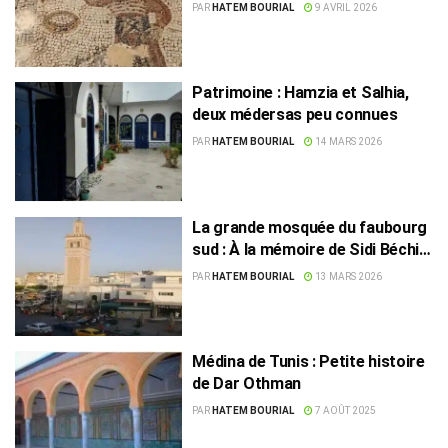
romaine se trouve encore sous
PAR
HATEM BOURIAL
9 AVRIL 2026
terre
Patrimoine : Hamzia et Salhia,
deux médersas peu connues
PAR
HATEM BOURIAL
14 MARS 2026
La grande mosquée du faubourg
sud : À la mémoire de Sidi Béchir
Ziri
PAR
HATEM BOURIAL
13 MARS 2026
Médina de Tunis : Petite histoire
de Dar Othman
PAR
HATEM BOURIAL
7 AOÛT 2025