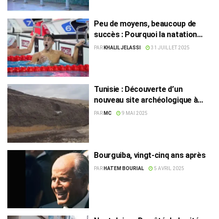
Peu de moyens, beaucoup de
succès : Pourquoi la natation
tunisienne brille-t-elle
PAR
KHALIL JELASSI
31 JUILLET 2025
historiquement ?
Tunisie : Découverte d’un
nouveau site archéologique à
Jebel Selloum
PAR
MC
9 MAI 2025
Bourguiba, vingt-cinq ans après
PAR
HATEM BOURIAL
5 AVRIL 2025