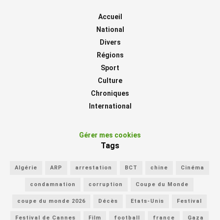
Accueil
National
Divers
Régions
Sport
Culture
Chroniques
International
Gérer mes cookies
Tags
Algérie
ARP
arrestation
BCT
chine
Cinéma
condamnation
corruption
Coupe du Monde
coupe du monde 2026
Décès
Etats-Unis
Festival
Festival de Cannes
Film
football
france
Gaza