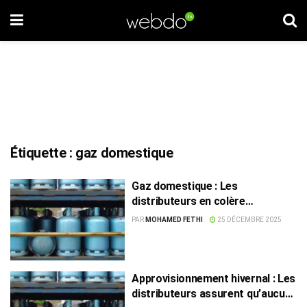
Étiquette :
gaz domestique
Gaz domestique : Les
distributeurs en colère
menacent d’interruption
PAR
MOHAMED FETHI
25 DÉCEMBRE 2025
nationale
Approvisionnement hivernal : Les
distributeurs assurent qu’aucune