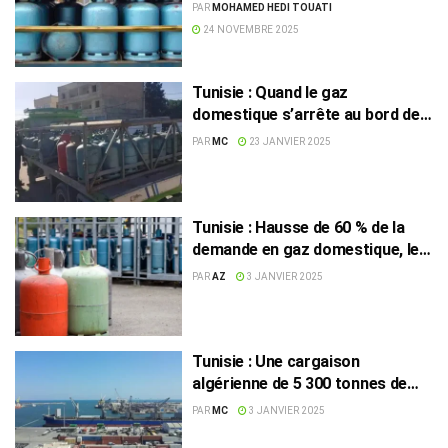
pénurie de gaz n’est à craindre
PAR
MOHAMED HEDI TOUATI
24 NOVEMBRE 2025
Tunisie : Quand le gaz
domestique s’arrête au bord de
la route
PAR
MC
23 JANVIER 2025
Tunisie : Hausse de 60 % de la
demande en gaz domestique, le
ministère de l’Industrie réagit
PAR
AZ
3 JANVIER 2025
Tunisie : Une cargaison
algérienne de 5 300 tonnes de
gaz domestique accoste à
PAR
MC
3 JANVIER 2025
Bizerte