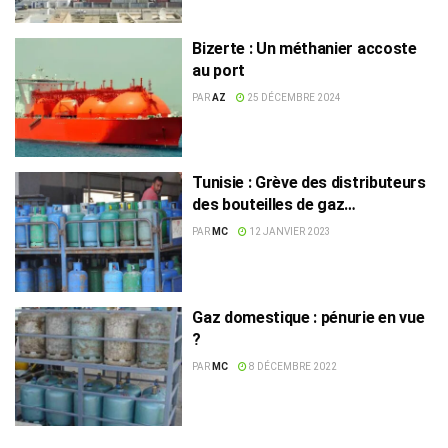
Bizerte : Un méthanier accoste
au port
PAR
AZ
25 DÉCEMBRE 2024
Tunisie : Grève des distributeurs
des bouteilles de gaz
domestique
PAR
MC
12 JANVIER 2023
Gaz domestique : pénurie en vue
?
PAR
MC
8 DÉCEMBRE 2022