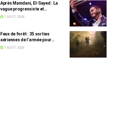
Après Mamdani, El-Sayed : La
vague progressiste et
musulmane résiste à l’argent de
7 AOÛT 2026
l’AIPAC
Feux de forêt : 35 sorties
aériennes de l’armée pour
appuyer les secours
7 AOÛT 2026