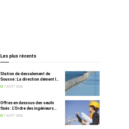
Les plus récents
Station de dessalement de
Sousse : La direction dément les
rumeurs sur une eau impropre à
7 AOÛT 2026
la consommation
Offres en dessous des seuils
fixés : L’Ordre des ingénieurs
hausse le ton
7 AOÛT 2026