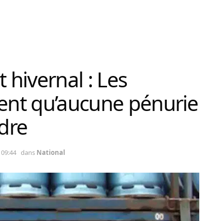
hivernal : Les
rent qu’aucune pénurie
ndre
 09:44
dans
National