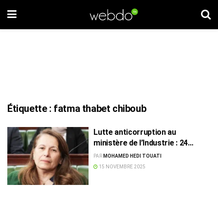
Étiquette :
fatma thabet chiboub
Lutte anticorruption au
ministère de l’Industrie : 24
dossiers envoyés à la justice
PAR
MOHAMED HEDI TOUATI
15 NOVEMBRE 2025