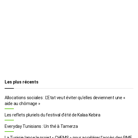
Les plus récents
Allocations sociales : L’Etat veut éviter qu’elles deviennent une «
aide au chômage »
Les reflets pluriels du festival d’été de Kalaa Kebira
Everyday Tunisians : Un thé à Tamerza
La Tunisie lance le projet « CHEMS » pour accélérer l’accès des PME