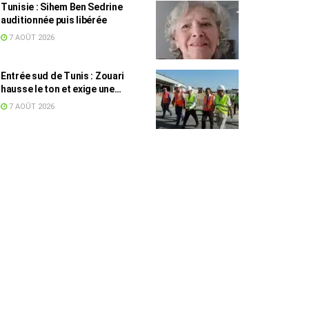
Tunisie : Sihem Ben Sedrine
auditionnée puis libérée
7 AOÛT 2026
Entrée sud de Tunis : Zouari
hausse le ton et exige une
accélération des travaux
7 AOÛT 2026