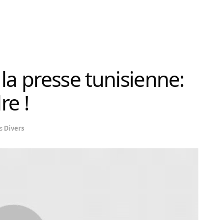
la presse tunisienne:
re !
s
Divers