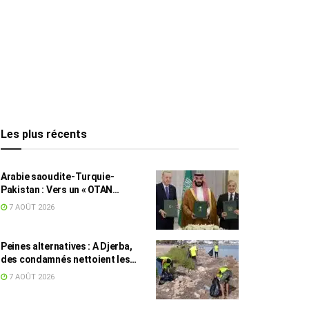
Les plus récents
Arabie saoudite-Turquie-
Pakistan : Vers un « OTAN
islamique » ?
7 AOÛT 2026
Peines alternatives : A Djerba,
des condamnés nettoient les
plages
7 AOÛT 2026