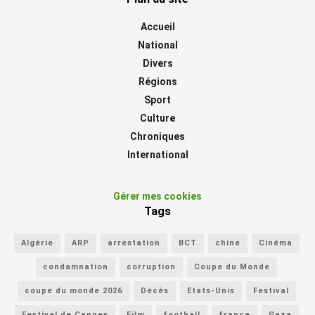
Accueil
National
Divers
Régions
Sport
Culture
Chroniques
International
Gérer mes cookies
Tags
Algérie
ARP
arrestation
BCT
chine
Cinéma
condamnation
corruption
Coupe du Monde
coupe du monde 2026
Décès
Etats-Unis
Festival
Festival de Cannes
Film
football
france
Gaza