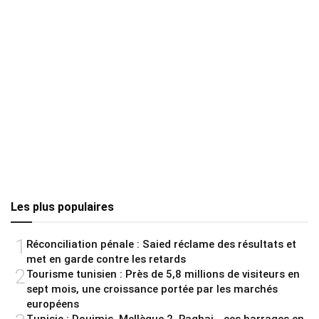
Les plus populaires
1
Réconciliation pénale : Saied réclame des résultats et
met en garde contre les retards
2
Tourisme tunisien : Près de 5,8 millions de visiteurs en
sept mois, une croissance portée par les marchés
européens
Tunisie : Douimis, Mellègue 2, Raghai… ces barrages en