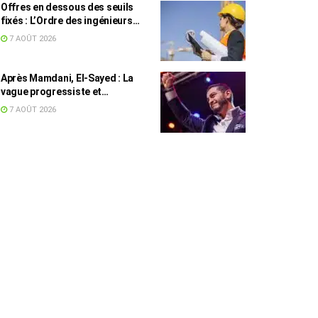
Offres en dessous des seuils
fixés : L’Ordre des ingénieurs
hausse le ton
7 AOÛT 2026
Après Mamdani, El-Sayed : La
vague progressiste et
musulmane résiste à l’argent de
7 AOÛT 2026
l’AIPAC