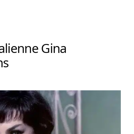
talienne Gina
ns