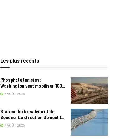
Les plus récents
Phosphate tunisien :
Washington veut mobiliser 100
millions de dollars, avec la Chine
7 AOÛT 2026
en toile de fond
Station de dessalement de
Sousse : La direction dément les
rumeurs sur une eau impropre à
7 AOÛT 2026
la consommation