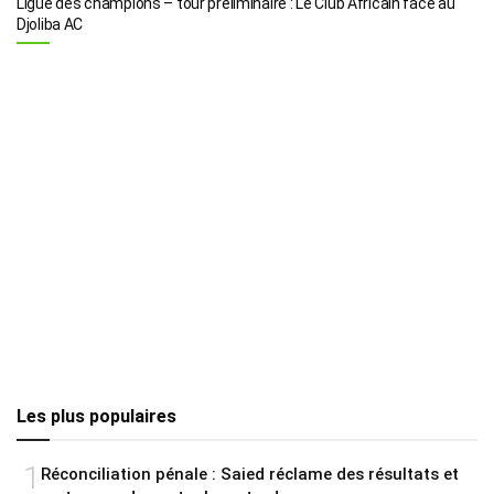
Ligue des champions – tour préliminaire : Le Club Africain face au
Djoliba AC
Les plus populaires
1
Réconciliation pénale : Saied réclame des résultats et