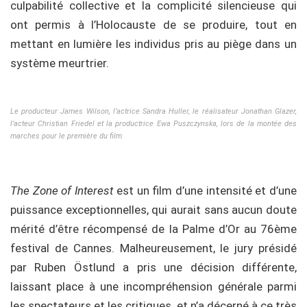
culpabilité collective et la complicité silencieuse qui
ont permis à l’Holocauste de se produire, tout en
mettant en lumière les individus pris au piège dans un
système meurtrier.
Le producteur James Wilson, l’actrice Sandra Huller, le réalisateur Jonathan Glazer,
l’acteur Christian Friedel et la productrice Ewa Puszczynska, lors de la montée des
marches pour le première du film
The Zone of Interest
est un film d’une intensité et d’une
puissance exceptionnelles, qui aurait sans aucun doute
mérité d’être récompensé de la Palme d’Or au 76ème
festival de Cannes. Malheureusement, le jury présidé
par Ruben Östlund a pris une décision différente,
laissant place à une incompréhension générale parmi
les spectateurs et les critiques, et n’a décerné à ce très