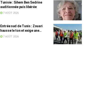
Tunisie : Sihem Ben Sedrine
auditionnée puis libérée
7 AOÛT 2026
Entrée sud de Tunis : Zouari
hausse le ton et exige une
accélération des travaux
7 AOÛT 2026