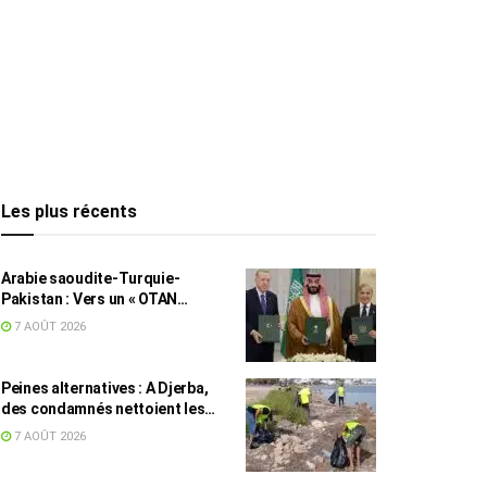
Les plus récents
Arabie saoudite-Turquie-
Pakistan : Vers un « OTAN
islamique » ?
7 AOÛT 2026
Peines alternatives : A Djerba,
des condamnés nettoient les
plages
7 AOÛT 2026