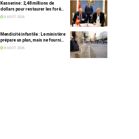
Kasserine : 2,48 millions de
dollars pour restaurer les forêts
de pin d’Alep
8 AOÛT 2026
Mendicité infantile : Le ministère
prépare un plan, mais ne fournit
toujours aucun chiffre
8 AOÛT 2026