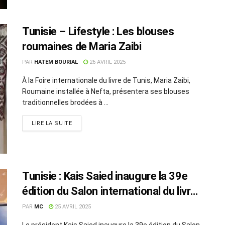
Tunisie – Lifestyle : Les blouses
roumaines de Maria Zaibi
PAR
HATEM BOURIAL
26 AVRIL 2025
À la Foire internationale du livre de Tunis, Maria Zaibi,
Roumaine installée à Nefta, présentera ses blouses
traditionnelles brodées à ...
LIRE LA SUITE
Tunisie : Kais Saied inaugure la 39e
édition du Salon international du livre
de Tunis
PAR
MC
25 AVRIL 2025
Le président Kais Saied inaugure la 39e édition du Salon