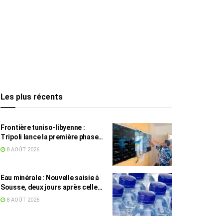
Les plus récents
Frontière tuniso-libyenne :
Tripoli lance la première phase
d’un système de surveillance sur
8 AOÛT 2026
200 km
Eau minérale : Nouvelle saisie à
Sousse, deux jours après celle
des grossistes
8 AOÛT 2026