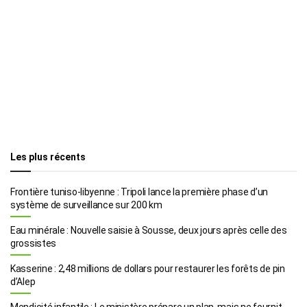
Les plus récents
Frontière tuniso-libyenne : Tripoli lance la première phase d’un
système de surveillance sur 200 km
Eau minérale : Nouvelle saisie à Sousse, deux jours après celle des
grossistes
Kasserine : 2,48 millions de dollars pour restaurer les forêts de pin
d’Alep
Mendicité infantile : Le ministère prépare un plan, mais ne fournit