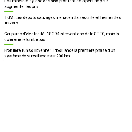
Eau minérale : Quand certains profitent de la pénurie pour
augmenter les prix
TGM : Les dépôts sauvages menacent la sécurité et freinent les
travaux
Coupures d’électricité : 18.294 interventions de la STEG, mais la
colère ne retombe pas
Frontière tuniso-libyenne : Tripoli lance la première phase d’un
système de surveillance sur 200 km