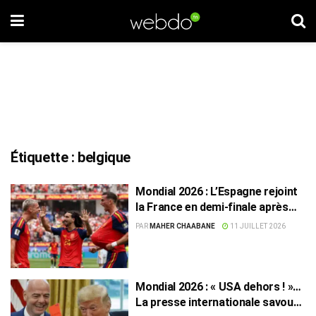
Étiquette :
belgique
Mondial 2026 : L’Espagne rejoint
la France en demi-finale après
avoir écarté la Belgique
PAR
MAHER CHAABANE
11 JUILLET 2026
Mondial 2026 : « USA dehors ! »…
La presse internationale savoure