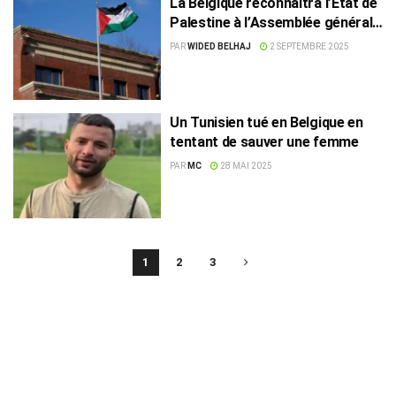
La Belgique reconnaîtra l’État de
Palestine à l’Assemblée générale
de l’ONU
PAR
WIDED BELHAJ
2 SEPTEMBRE 2025
Un Tunisien tué en Belgique en
tentant de sauver une femme
PAR
MC
28 MAI 2025
1
2
3