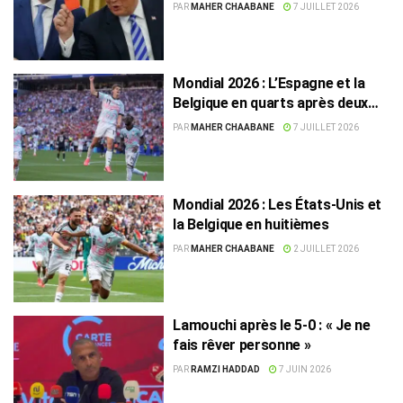
la chute américaine après
PAR
MAHER CHAABANE
7 JUILLET 2026
l’affaire Balogun
Mondial 2026 : L’Espagne et la
Belgique en quarts après deux
victoires aux scénarios
PAR
MAHER CHAABANE
7 JUILLET 2026
différents
Mondial 2026 : Les États-Unis et
la Belgique en huitièmes
PAR
MAHER CHAABANE
2 JUILLET 2026
Lamouchi après le 5-0 : « Je ne
fais rêver personne »
PAR
RAMZI HADDAD
7 JUIN 2026