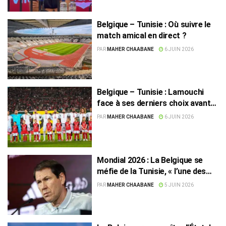
Belgique – Tunisie : Où suivre le
match amical en direct ?
PAR
MAHER CHAABANE
6 JUIN 2026
Belgique – Tunisie : Lamouchi
face à ses derniers choix avant
le Mondial
PAR
MAHER CHAABANE
6 JUIN 2026
Mondial 2026 : La Belgique se
méfie de la Tunisie, « l’une des
meilleures équipes d’Afrique »
PAR
MAHER CHAABANE
5 JUIN 2026