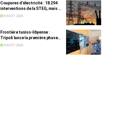
Coupures d’électricité : 18.294
interventions de la STEG, mais la
colère ne retombe pas
8 AOÛT 2026
Frontière tuniso-libyenne :
Tripoli lance la première phase
d’un système de surveillance sur
8 AOÛT 2026
200 km