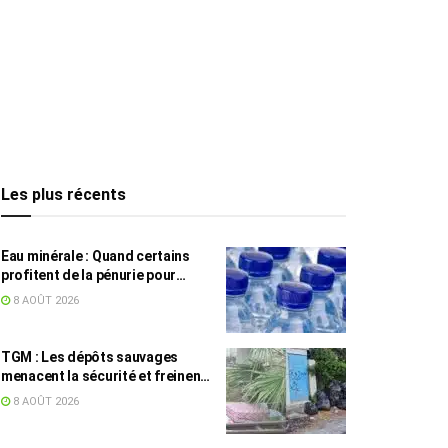
Les plus récents
Eau minérale : Quand certains
profitent de la pénurie pour
augmenter les prix
8 AOÛT 2026
TGM : Les dépôts sauvages
menacent la sécurité et freinent
les travaux
8 AOÛT 2026