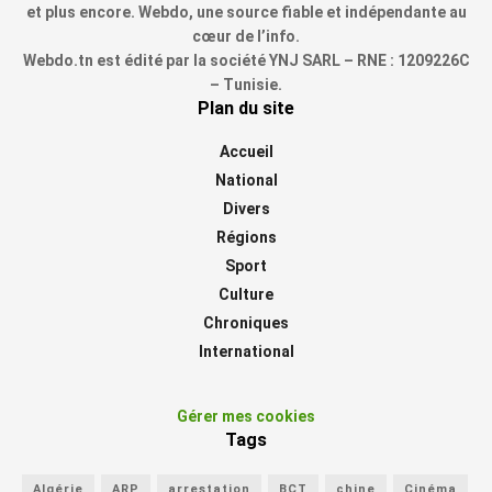
et plus encore. Webdo, une source fiable et indépendante au
cœur de l’info.
Webdo.tn est édité par la société YNJ SARL – RNE : 1209226C
– Tunisie.
Plan du site
Accueil
National
Divers
Régions
Sport
Culture
Chroniques
International
Gérer mes cookies
Tags
Algérie
ARP
arrestation
BCT
chine
Cinéma