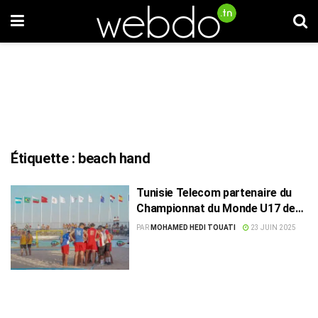
Étiquette :
beach hand
Tunisie Telecom partenaire du
Championnat du Monde U17 de
Beach Handball à Hammamet
PAR
MOHAMED HEDI TOUATI
23 JUIN 2025