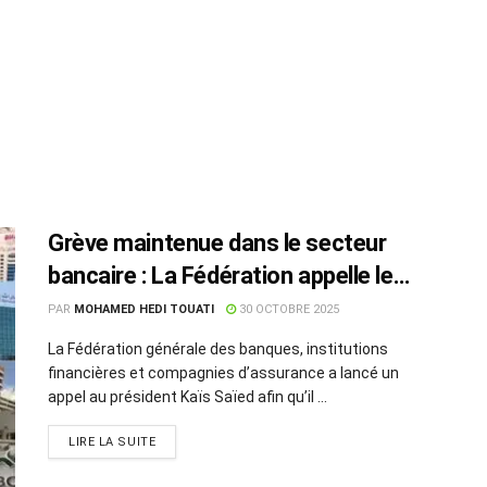
Grève maintenue dans le secteur
bancaire : La Fédération appelle le
président à intervenir
PAR
MOHAMED HEDI TOUATI
30 OCTOBRE 2025
La Fédération générale des banques, institutions
financières et compagnies d’assurance a lancé un
appel au président Kaïs Saïed afin qu’il ...
LIRE LA SUITE