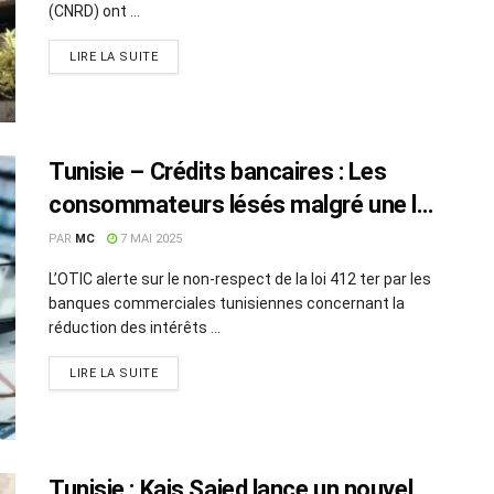
(CNRD) ont ...
LIRE LA SUITE
Tunisie – Crédits bancaires : Les
consommateurs lésés malgré une loi
claire, alerte l’OTIC
PAR
MC
7 MAI 2025
L’OTIC alerte sur le non-respect de la loi 412 ter par les
banques commerciales tunisiennes concernant la
réduction des intérêts ...
LIRE LA SUITE
Tunisie : Kais Saied lance un nouvel