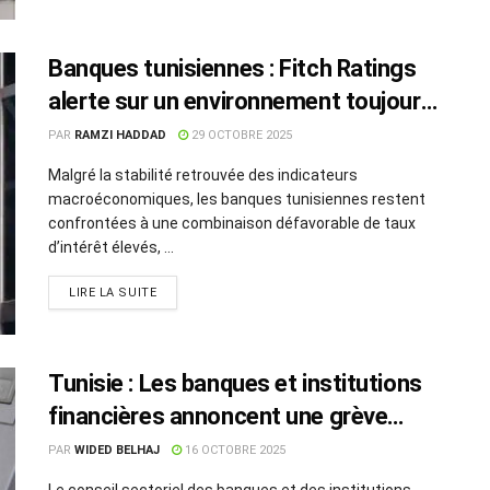
Banques tunisiennes : Fitch Ratings
alerte sur un environnement toujours
“difficile”
PAR
RAMZI HADDAD
29 OCTOBRE 2025
Malgré la stabilité retrouvée des indicateurs
macroéconomiques, les banques tunisiennes restent
confrontées à une combinaison défavorable de taux
d’intérêt élevés, ...
LIRE LA SUITE
Tunisie : Les banques et institutions
financières annoncent une grève
générale
PAR
WIDED BELHAJ
16 OCTOBRE 2025
Le conseil sectoriel des banques et des institutions