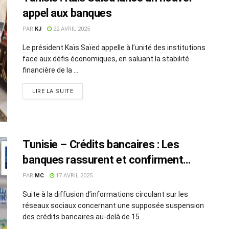
appel aux banques
PAR
KJ
22 AVRIL 2025
Le président Kaïs Saïed appelle à l’unité des institutions
face aux défis économiques, en saluant la stabilité
financière de la ...
LIRE LA SUITE
Tunisie – Crédits bancaires : Les
banques rassurent et confirment
l’octroi jusqu’à 25 ans
PAR
MC
17 AVRIL 2025
Suite à la diffusion d’informations circulant sur les
réseaux sociaux concernant une supposée suspension
des crédits bancaires au-delà de 15 ...