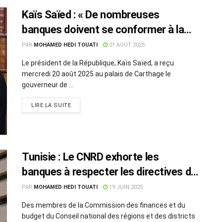
Kaïs Saïed : « De nombreuses
banques doivent se conformer à la
politique de l’État »
PAR
MOHAMED HEDI TOUATI
21 AOÛT 2025
Le président de la République, Kaïs Saïed, a reçu
mercredi 20 août 2025 au palais de Carthage le
gouverneur de ...
LIRE LA SUITE
Tunisie : Le CNRD exhorte les
banques à respecter les directives de
la BCT
PAR
MOHAMED HEDI TOUATI
19 JUIN 2025
Des membres de la Commission des finances et du
budget du Conseil national des régions et des districts