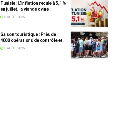
Tunisie : L’inflation recule à 5,1 %
en juillet, la viande ovine
toujours en tête des hausses
5 AOÛT 2026
(+16,7 %)
Saison touristique : Près de
4000 opérations de contrôle et
6,75 millions de dinars pour
5 AOÛT 2026
renforcer les municipalités
touristiques