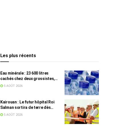
Les plus récents
Eau minérale : 23 600 litres
cachés chez deux grossistes,
les tensions persistent
5 AOÛT 2026
Kairouan : Le futur hôpital Roi
Salman sortira de terre dès
septembre
5 AOÛT 2026