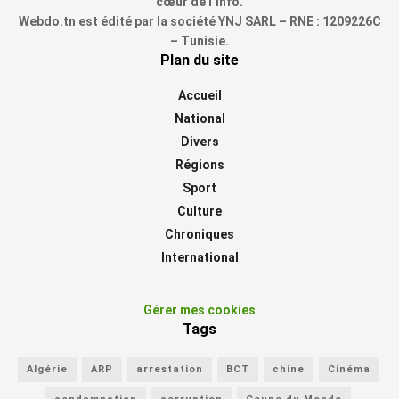
cœur de l’info.
Webdo.tn est édité par la société YNJ SARL – RNE : 1209226C
– Tunisie.
Plan du site
Accueil
National
Divers
Régions
Sport
Culture
Chroniques
International
Gérer mes cookies
Tags
Algérie
ARP
arrestation
BCT
chine
Cinéma